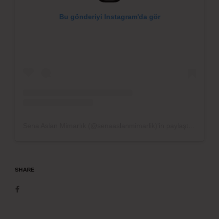
Bu gönderiyi Instagram'da gör
Sena Aslan Mimarlık (@senaaslanmimarlik)'in paylaştığı bir gönderi
SHARE