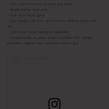
-
Özel yüzme havuzu ve/veya spa alanı
-
Büyük bahçe veya avlu
-
Açık veya kapalı garaj
-
Çok amaçlı oda (örn. spor salonu, sinema odası, ofis
vb.)
-
Çatı terası veya manzaralı balkonlar
-
Sürdürülebilir ve çevre dostu özellikler (örn. güneş
panelleri, yağmur suyu toplama sistemi vb.)