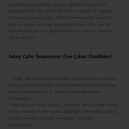
Geleneksel neo-klasik tasarım ögelerini modern bir
yaklaşımla ele alıp, boho-şık tarzın samimi ve organik
dokularıyla buluşturduk. Misafirlerine estetik ve nefes
alan bir durak sunmayı amaçlayan Asley Cafe, her bir
metrekaresinde ince işçilik barındıran özel bir tasarım
diline sahiptir.
Asley Cafe Tasarımının Öne Çıkan Özellikleri
• Doğal Işık ve Kemerli Açıklıklar: Cephe boyunca uzanan
geniş, kavisli pencereler, içeriye maksimum düzeyde ışık
alırken dış mekan ile iç mekan arasındaki sınırları
flulaştırıyor.
• Malzeme ve Doku Uyumu: Zeminde tercih edilen rustik
ahşap parkeler boho tarzın doğallığını yansıtırken, beyaz
İtalyan mermer tablalar neo-klasik kontrastı
güçlendiriyor.