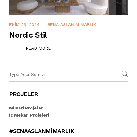
ARALIK 14, 2021
EKIM 23, 2024
SENA ASLAN MIMARLIK
Nordic Stil
READ MORE
PROJELER
Mimari Projeler
İç Mekan Projeleri
#SENAASLANMIMARLIK