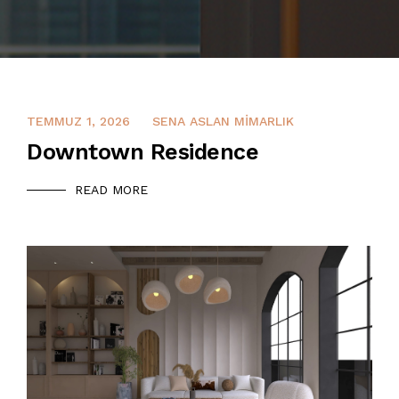
TEMMUZ 1, 2026
TEMMUZ 1, 2026
SENA ASLAN MIMARLIK
Downtown Residence
READ MORE